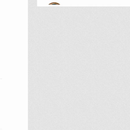
Fizik Ve Teknoloji Topluluğu
Physics and Technology Society
Fotografçılık Topluluğu
Photography Society
Genç Tasarımcılar Topluluğu
Young Designers Society
Gezi Ve Etkinlik Topluluğu
Travel and Event Society
İnovasyon Ve Girişimcilik
Topluluğu
Innovation and Entrepreneurship Society