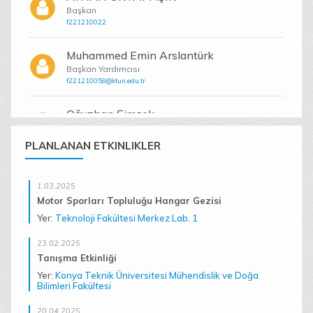
Başkan
f221210022
Muhammed Emin Arslantürk
Başkan Yardımcısı
f221210058@ktun.edu.tr
Oğuzhan Şimşek
Başkan Yardımcısı
f221222021@ktun.edu.tr
PLANLANAN ETKINLIKLER
Hüseyin Mansur Ağbaş
1.03.2025
Başkan Yardımcısı
f211202079@ktun.edu.tr
Motor Sporları Topluluğu Hangar Gezisi
Yer:
Teknoloji Fakültesi Merkez Lab. 1
YAŞAR ALTUNAY
23.02.2025
Başkan Yardımcısı
Tanışma Etkinliği
f231210031@ktun.edu.tr
Yer:
Konya Teknik Üniversitesi Mühendislik ve Doğa
Bilimleri Fakültesi
Emir Kaan Özçam
Denetleme Kurulu
20.04.2025