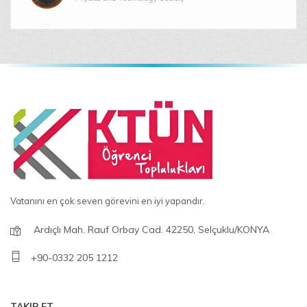
Fotografçılık Topluluğu
Photography Society
Genç Tasarımcılar Topluluğu
Young Designers Society
Gezi Ve Etkinlik Topluluğu
Travel and Event Society
İnovasyon Ve Girişimcilik Topluluğu
Innovation and Entrepreneurship Society
Vatanını en çok seven görevini en iyi yapandır.
Ardıçlı Mah. Rauf Orbay Cad. 42250, Selçuklu/KONYA
Kalite Kulübü Topluluğu
Quality Club Society
+90-0332 205 1212
Kent Ve Yaşam Topluluğu
City and Life Society
TAKIP ET