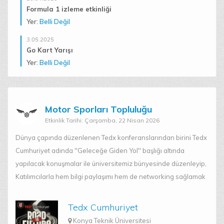
f241210100@ktun.edu.tr
Formula 1 izleme etkinliği
Yer:
Belli Değil
Doğukan Rıfat Atakol
Denetleme Kurulu
3.05.2025
f231222089@ktun.edu.tr
Go Kart Yarışı
Yer:
Belli Değil
Abdülkadir Çakat
Disiplin Kurulu
f221210068@ktun.edu.tr
Motor Sporları Topluluğu
Vahide Nur Küçük
Muhasip Üye
Etkinlik Tarihi: Çarşamba, 22 Nisan 2026
f221215020@ktun.edu.tr
Dünya çapında düzenlenen Tedx konferanslarından birini Tedx
Cumhuriyet adında ''Geleceğe Giden Yol'' başlığı altında
Abdullah Enes Günal
Otomasyon Sorumlusu
yapılacak konuşmalar ile üniversitemiz bünyesinde düzenleyip,
f241219024@ktun.edu.tr
Katılımcılarla hem bilgi paylaşımı hem de networking sağlamak
Tedx Cumhuriyet
Konya Teknik Üniversitesi