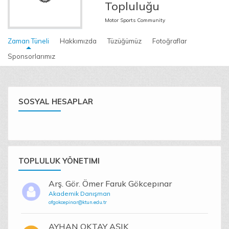
Topluluğu
Motor Sports Community
Zaman Tüneli
Hakkımızda
Tüzüğümüz
Fotoğraflar
Sponsorlarımız
SOSYAL HESAPLAR
TOPLULUK YÖNETIMI
Arş. Gör. Ömer Faruk Gökcepınar
Akademik Danışman
ofgokcepinar@ktun.edu.tr
AYHAN OKTAY AŞIK