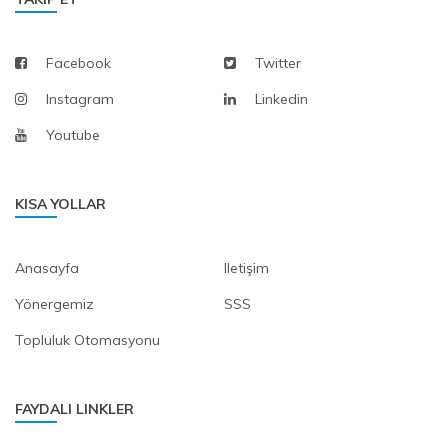
Kimya Mühendisliği Topluluğu
Facebook
Twitter
Chemical Engineering Society
Instagram
Linkedin
Ktun IEEE Topluluğu
Youtube
Ktun IEEE Society
Ktün Teknoloji Ve Havacılık Topluluğu
KISA YOLLAR
Ktun Technology and Aviation Society
Mim1 Topluluğu
Anasayfa
Iletişim
Mim1 Society
Yönergemiz
SSS
Robotik Ve Otomasyon Topluluğu
Topluluk Otomasyonu
Robotics and Automation Society
Siber Güvenlik Topluluğu
FAYDALI LINKLER
Cyber Security Society