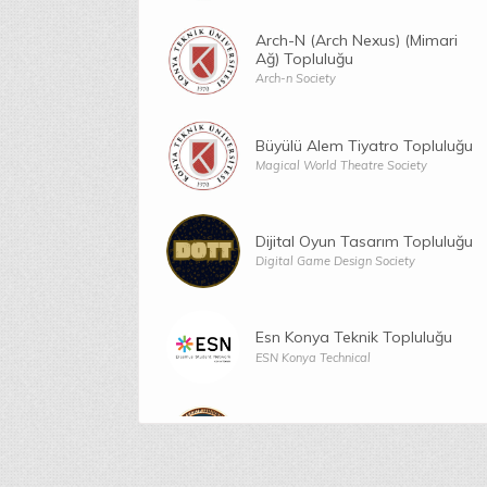
Arch-N (Arch Nexus) (Mimari
Ağ) Topluluğu
Arch-n Society
Büyülü Alem Tiyatro Topluluğu
Magical World Theatre Society
Dijital Oyun Tasarım Topluluğu
Digital Game Design Society
Esn Konya Teknik Topluluğu
ESN Konya Technical
Fizik Ve Teknoloji Topluluğu
Physics and Technology Society