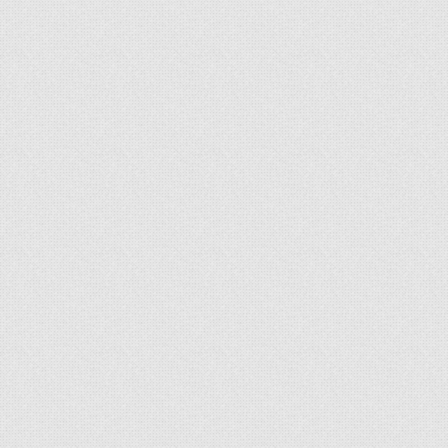
HALİL CAN
UZAR
Muhasip Üye
f213501002@ktun.edu.tr