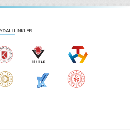
Fotografçılık Topluluğu
Photography Society
YDALI LINKLER
Genç Tasarımcılar Topluluğu
Young Designers Society
Gezi Ve Etkinlik Topluluğu
Travel and Event Society
İnovasyon Ve Girişimcilik
Topluluğu
Innovation and Entrepreneurship Society
Kalite Kulübü Topluluğu
Quality Club Society