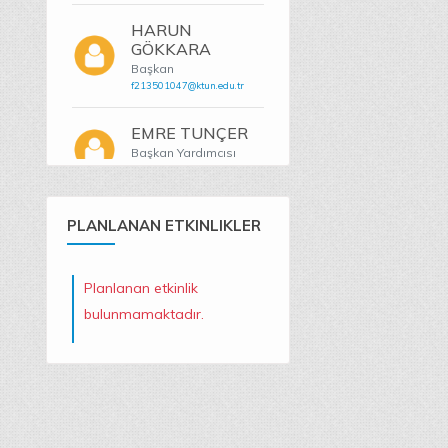
HARUN
GÖKKARA
Başkan
f213501047@ktun.edu.tr
EMRE TUNÇER
Başkan Yardımcısı
f213501092@ktun.edu.tr
FARUK DEMİR
PLANLANAN ETKINLIKLER
Denetleme Kurulu
f213501084@ktun.edu.tr
Planlanan etkinlik
ESMA ÖZTÜRK
bulunmamaktadır.
Denetleme Kurulu
f213501023@ktun.edu.tr
NUREDDİN
SİYAH
Disiplin Kurulu
f243501104@ktun.edu.tr