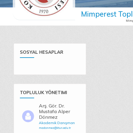
Mimperest Topl
Mimp
SOSYAL HESAPLAR
TOPLULUK YÖNETIMI
Arş. Gör. Dr.
Mustafa Alper
Dönmez
Akademik Danışman
madonmez@ktun.edu.tr