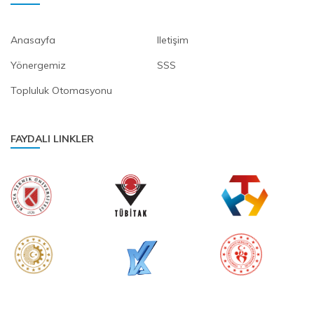
Ktun Technology and Aviation Society
Mim1 Topluluğu
Anasayfa
Iletişim
Mim1 Society
Yönergemiz
SSS
Robotik Ve Otomasyon Topluluğu
Topluluk Otomasyonu
Robotics and Automation Society
Siber Güvenlik Topluluğu
FAYDALI LINKLER
Cyber Security Society
Sinema Topluluğu
Cinema Society
Uzay Teknolojileri Topluluğu
Space Technologies Society
Yapay Zeka Ve Görüntü İşleme
Topluluğu