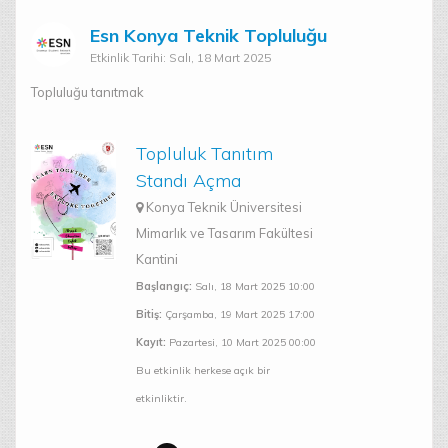
Disiplin Kurulu
f221222052@ktun.edu.tr
Esn Konya Teknik Topluluğu
Etkinlik Tarihi: Salı, 18 Mart 2025
Mustafa DEDEGİL
Disiplin Kurulu
Topluluğu tanıtmak
f231210028@ktun.edu.tr
Topluluk Tanıtım
Standı Açma
Konya Teknik Üniversitesi
Mimarlık ve Tasarım Fakültesi
Kantini
Başlangıç:
Salı, 18 Mart 2025 10:00
Bitiş:
Çarşamba, 19 Mart 2025 17:00
Kayıt:
Pazartesi, 10 Mart 2025 00:00
Bu etkinlik herkese açık bir
etkinliktir.