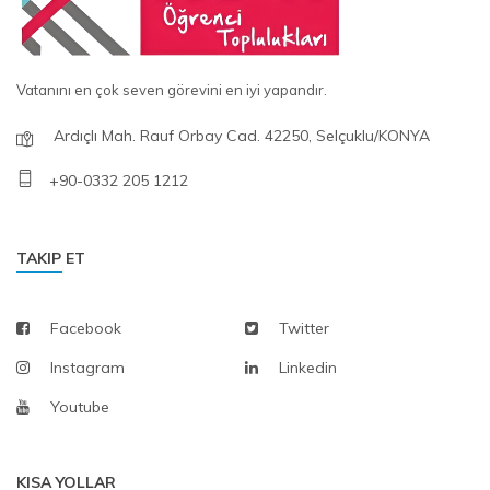
Travel and Event Society
İnovasyon Ve Girişimcilik Topluluğu
Innovation and Entrepreneurship Society
Vatanını en çok seven görevini en iyi yapandır.
Ardıçlı Mah. Rauf Orbay Cad. 42250, Selçuklu/KONYA
Kalite Kulübü Topluluğu
Quality Club Society
+90-0332 205 1212
Kent Ve Yaşam Topluluğu
City and Life Society
TAKIP ET
Kimya Mühendisliği Topluluğu
Facebook
Twitter
Chemical Engineering Society
Instagram
Linkedin
Ktun IEEE Topluluğu
Youtube
Ktun IEEE Society
Ktün Teknoloji Ve Havacılık Topluluğu
KISA YOLLAR