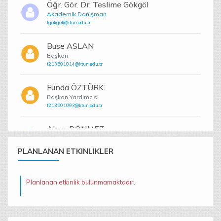
Öğr. Gör. Dr. Teslime Gökgöl
Akademik Danışman
tgokgol@ktun.edu.tr
Buse ASLAN
Başkan
f213501014@ktun.edu.tr
Funda ÖZTÜRK
Başkan Yardımcısı
f213501093@ktun.edu.tr
Alper DÖNMEZ
Denetleme Kurulu
f211220044@ktun.edu.tr
PLANLANAN ETKINLIKLER
Eda Nur IŞIK
Denetleme Kurulu
Planlanan etkinlik bulunmamaktadır.
f211213049@ktun.edu.tr
Abdurrahman İNCE