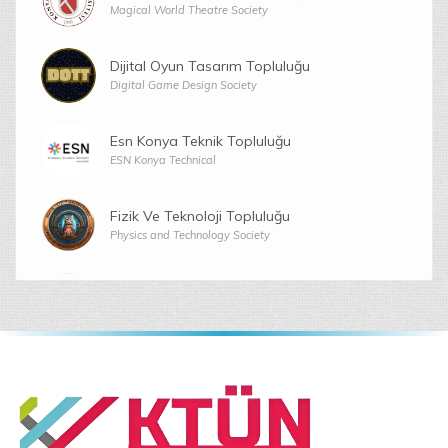
Magical World Theatre Society
Dijital Oyun Tasarım Topluluğu
Digital Game Design Society
Esn Konya Teknik Topluluğu
ESN Konya Technical
Fizik Ve Teknoloji Topluluğu
Physics and Technology Society
Fotografçılık Topluluğu
Photography Society
Genç Tasarımcılar Topluluğu
Young Designers Society
Gezi Ve Etkinlik Topluluğu