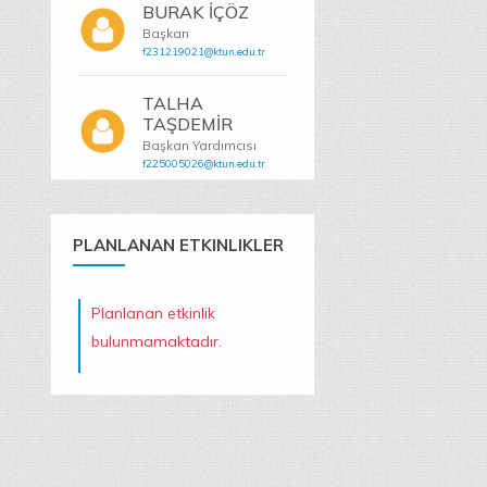
BURAK İÇÖZ
Başkan
f231219021@ktun.edu.tr
TALHA
TAŞDEMİR
Başkan Yardımcısı
f225005026@ktun.edu.tr
PLANLANAN ETKINLIKLER
Planlanan etkinlik
bulunmamaktadır.