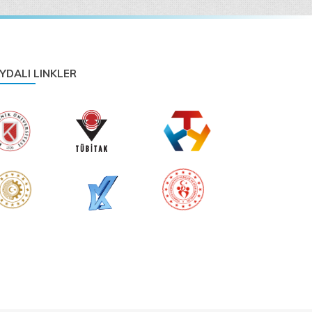
Fotografçılık Topluluğu
Photography Society
YDALI LINKLER
Genç Tasarımcılar Topluluğu
Young Designers Society
Gezi Ve Etkinlik Topluluğu
Travel and Event Society
İnovasyon Ve Girişimcilik
Topluluğu
Innovation and Entrepreneurship Society
Kalite Kulübü Topluluğu
Quality Club Society