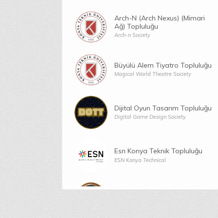
Arch-N (Arch Nexus) (Mimari
Ağ) Topluluğu
Arch-n Society
Büyülü Alem Tiyatro Topluluğu
Magical World Theatre Society
Dijital Oyun Tasarım Topluluğu
Digital Game Design Society
Esn Konya Teknik Topluluğu
ESN Konya Technical
Fizik Ve Teknoloji Topluluğu
Physics and Technology Society