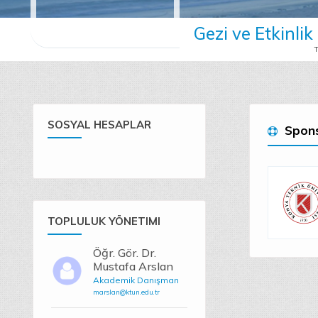
Gezi ve Etkinli
T
SOSYAL HESAPLAR
Spons
TOPLULUK YÖNETIMI
Öğr. Gör. Dr.
Mustafa Arslan
Akademik Danışman
marslan@ktun.edu.tr